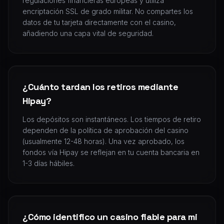
regulaciones financieras europeas y utiliza
encriptación SSL de grado militar. No compartes los
datos de tu tarjeta directamente con el casino,
añadiendo una capa vital de seguridad.
¿Cuánto tardan los retiros mediante
Hipay?
Los depósitos son instantáneos. Los tiempos de retiro
dependen de la política de aprobación del casino
(usualmente 12-48 horas). Una vez aprobado, los
fondos vía Hipay se reflejan en tu cuenta bancaria en
1-3 días hábiles.
¿Cómo identifico un casino fiable para mi