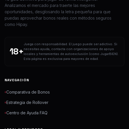
Analizamos el mercado para traerte las mejores
oportunidades, desglosando la letra pequeña para que
puedas aprovechar bonos reales con métodos seguros
como Hipay.
Juega con responsabilidad. El juego puede ser adictivo. Si
18+
necesitas ayuda, contacta con organizaciones de apoyo
locales y herramientas de autoexclusión (como JugarBIEN).
Esta página es exclusiva para mayores de edad.
NAVEGACIÓN
Comparativa de Bonos
Estrategia de Rollover
Centro de Ayuda FAQ