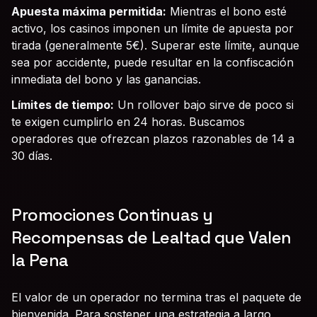
Apuesta máxima permitida:
Mientras el bono esté
activo, los casinos imponen un límite de apuesta por
tirada (generalmente 5€). Superar este límite, aunque
sea por accidente, puede resultar en la confiscación
inmediata del bono y las ganancias.
Límites de tiempo:
Un rollover bajo sirve de poco si
te exigen cumplirlo en 24 horas. Buscamos
operadores que ofrezcan plazos razonables de 14 a
30 días.
Promociones Continuas y
Recompensas de Lealtad que Valen
la Pena
El valor de un operador no termina tras el paquete de
bienvenida. Para sostener una estrategia a largo