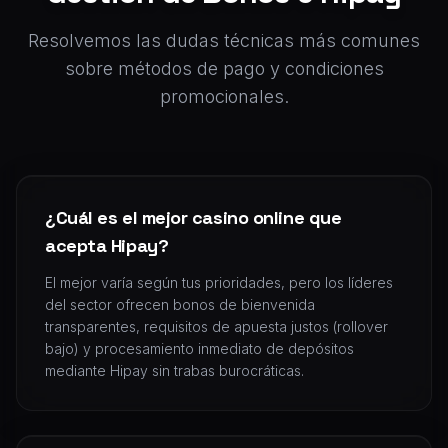
Resolvemos las dudas técnicas más comunes
sobre métodos de pago y condiciones
promocionales.
¿Cuál es el mejor casino online que
acepta Hipay?
El mejor varía según tus prioridades, pero los líderes
del sector ofrecen bonos de bienvenida
transparentes, requisitos de apuesta justos (rollover
bajo) y procesamiento inmediato de depósitos
mediante Hipay sin trabas burocráticas.