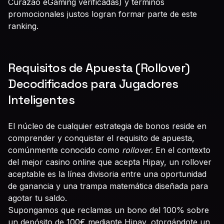
Curazao eGaming verificadas) y términos
promocionales justos logran formar parte de este
ranking.
Requisitos de Apuesta (Rollover)
Decodificados para Jugadores
Inteligentes
El núcleo de cualquier estrategia de bonos reside en
comprender y conquistar el requisito de apuesta,
comúnmente conocido como
rollover
. En el contexto
del mejor casino online que acepta Hipay, un rollover
aceptable es la línea divisoria entre una oportunidad
de ganancia y una trampa matemática diseñada para
agotar tu saldo.
Supongamos que reclamas un bono del 100% sobre
un depósito de 100€ mediante Hipay, otorgándote un