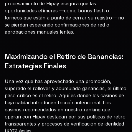
procesamiento de Hipay asegura que las
oportunidades efímeras —como bonos flash o
torneos que están a punto de cerrar su registro— no
se pierdan esperando confirmaciones de red o
aprobaciones manuales lentas.
Maximizando el Retiro de Ganancias:
Estrategias Finales
Una vez que has aprovechado una promoción,
superado el rollover y acumulado ganancias, el último
paso crítico es el retiro. Aquí es donde los casinos de
baja calidad introducen fricción intencional. Los
casinos recomendados en nuestro ranking que
operan con Hipay destacan por sus políticas de retiro
transparentes y procesos de verificación de identidad
(KYC) ágiles.