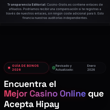
Transparencia Editorial:
Casino-Gratis.es contiene enlaces de
afiliados. Podríamos recibir una compensación si te registras a
través de nuestros enlaces, sin ningún coste adicional para ti. Esto
CASINO
GRATIS
.ES
financia nuestras auditorías independientes.
GUÍA DE BONOS
Revisado y
Enero
2026
Actualizado:
2026
Encuentra el
Mejor Casino Online
que
Acepta Hipay