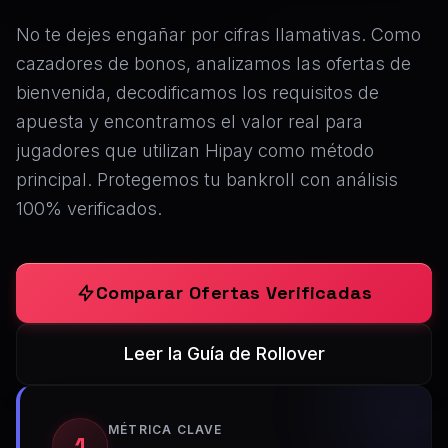
No te dejes engañar por cifras llamativas. Como
cazadores de bonos, analizamos las ofertas de
bienvenida, decodificamos los requisitos de
apuesta y encontramos el valor real para
jugadores que utilizan Hipay como método
principal. Protegemos tu bankroll con análisis
100% verificados.
Comparar Ofertas Verificadas
Leer la Guía de Rollover
MÉTRICA CLAVE
1